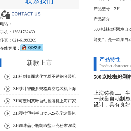
联系我们
产品型号：ZH
产品简介：
电话：
500克辣椒籽颗粒
手机：13681782469
能更*，是一款集自
传真：021-61993269
在线客服：
产品特性
新款上市
Product characteris
500克辣椒籽
ZH粉剂桌面式化学粉不锈钢分装机
ZH茶叶智能多规格真空包装机上海
上海铸衡工厂生
一款集自动制袋
厂家
ZH可定制茶叶自动包装机上海厂家
设计，具有良好
ZH颗粒塑料半自动5-25公斤定量包
装机
ZH调味品小瓶胡椒盐25克粉末灌装