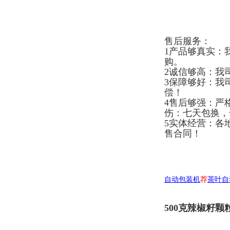
售后服务：
1产品够真实：
购。
2诚信够高：我
3保障够好：我
偿！
4售后够强：严
伤：七天包换，
5实体经营：各
售合同！
自动包装机
荐
茶叶自
500克辣椒籽