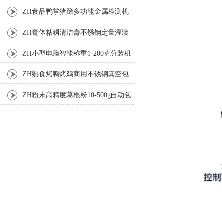
机
ZH食品鸭掌猪蹄多功能金属检测机
ZH膏体粘稠清洁膏不锈钢定量灌装
机厂家
ZH小型电脑智能称重1-200克分装机
ZH熟食烤鸭烤鸡商用不锈钢真空包
装机
ZH粉末高精度葛根粉10-500g自动包
装机