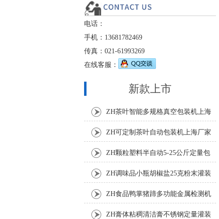
电话：
手机：13681782469
传真：021-61993269
在线客服：
新款上市
ZH茶叶智能多规格真空包装机上海
厂家
ZH可定制茶叶自动包装机上海厂家
ZH颗粒塑料半自动5-25公斤定量包
装机
ZH调味品小瓶胡椒盐25克粉末灌装
机
ZH食品鸭掌猪蹄多功能金属检测机
ZH膏体粘稠清洁膏不锈钢定量灌装