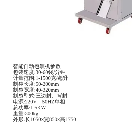
智能自动包装机参数
包装速度:30-60袋/分钟
计量范围:1-1500克/毫升
制袋长度:50-200mm
制袋宽度:40-320mm
制袋型式:三边封、背封
电源:220V、50HZ单相
总功率:1.6KW
重量:300kg
外形:长1050×宽850×高1750