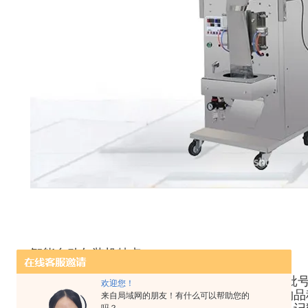
智能自动包装机特点
◆ 全不锈钢外饰，易清洁，符合GMP规范要求。
◆ 可选配色带或墨轮自动打码机，进行1-3排打批
欢迎您！
◆ 在额定范围内可根据客户需要随机调整包装物
来自局域网的朋友！有什么可以帮助您的