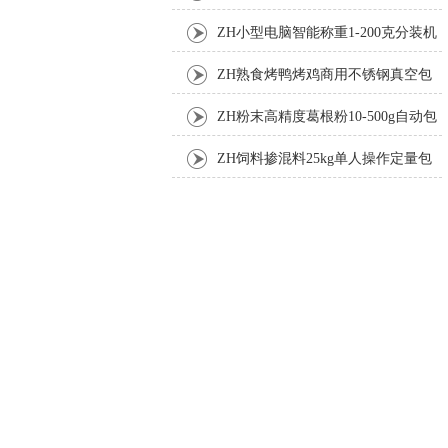
机厂家
ZH小型电脑智能称重1-200克分装机
ZH熟食烤鸭烤鸡商用不锈钢真空包
装机
ZH粉末高精度葛根粉10-500g自动包
装机
ZH饲料掺混料25kg单人操作定量包
装机