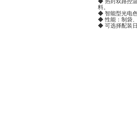
◆ 热封双路控
料。
◆ 智能型光电
◆ 性能：制袋
◆ 可选择配装