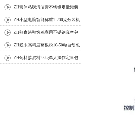
ZH膏体粘稠清洁膏不锈钢定量灌装
机厂家
ZH小型电脑智能称重1-200克分装机
ZH熟食烤鸭烤鸡商用不锈钢真空包
装机
ZH粉末高精度葛根粉10-500g自动包
装机
ZH饲料掺混料25kg单人操作定量包
装机