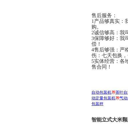
售后服务：
1产品够真实：
购。
2诚信够高：我
3保障够好：我
偿！
4售后够强：严
伤：七天包换，
5实体经营：各
售合同！
自动包装机
荐
茶叶自
动定量包装机
荐
气动
包装秤
智能立式大米颗