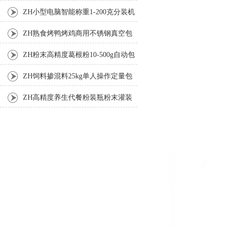
机厂家
ZH小型电脑智能称重1-200克分装机
ZH熟食烤鸭烤鸡商用不锈钢真空包
装机
ZH粉末高精度葛根粉10-500g自动包
装机
ZH饲料掺混料25kg单人操作定量包
装机
ZH高精度养生代餐粉装瓶粉末灌装
机生产线