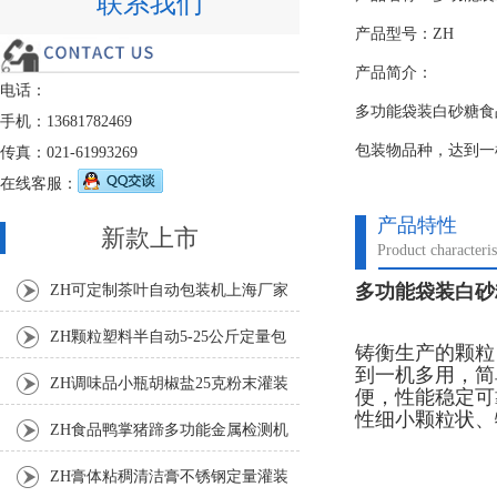
联系我们
产品型号：ZH
产品简介：
电话：
多功能袋装白砂糖食
手机：13681782469
包装物品种，达到一
传真：021-61993269
在线客服：
产品特性
新款上市
Product characteris
多功能袋装白砂
ZH可定制茶叶自动包装机上海厂家
ZH颗粒塑料半自动5-25公斤定量包
铸衡生产的颗粒
到一机多用，简
装机
ZH调味品小瓶胡椒盐25克粉末灌装
便，性能稳定可
性细小颗粒状、
机
ZH食品鸭掌猪蹄多功能金属检测机
ZH膏体粘稠清洁膏不锈钢定量灌装