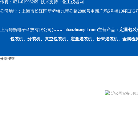
传真：021-61993269 技术支持：
化工仪器网
公司地址：上海市松江区新桥镇九新公路2888号申新广场5号楼10楼EFG
上海铸衡电子科技有限公司(www.mbaozhuangji.com)主营产品：
定量包装
包装机、分装机、真空包装机、定量灌装机、粉末灌装机、金属检
分享按钮
沪公网安备 31011