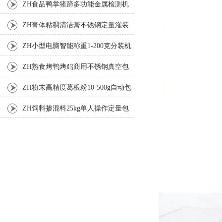
机
ZH食品鸭掌猪蹄多功能金属检测机
ZH膏体粘稠清洁膏不锈钢定量灌装
机厂家
ZH小型电脑智能称重1-200克分装机
ZH熟食烤鸭烤鸡商用不锈钢真空包
装机
ZH粉末高精度葛根粉10-500g自动包
装机
ZH饲料掺混料25kg单人操作定量包
装机