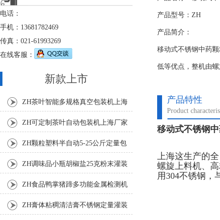
电话：
产品型号：ZH
手机：13681782469
产品简介：
传真：021-61993269
移动式不锈钢中药颗
在线客服：
低等优点，整机由螺
新款上市
产品特性
ZH茶叶智能多规格真空包装机上海
Product characteris
厂家
ZH可定制茶叶自动包装机上海厂家
移动式不锈钢中
ZH颗粒塑料半自动5-25公斤定量包
上海这生产的全
装机
ZH调味品小瓶胡椒盐25克粉末灌装
螺旋上料机、高
用304不锈钢
机
ZH食品鸭掌猪蹄多功能金属检测机
ZH膏体粘稠清洁膏不锈钢定量灌装