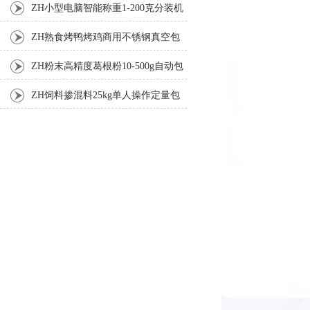
机厂家
ZH小型电脑智能称重1-200克分装机
ZH熟食烤鸭烤鸡商用不锈钢真空包
装机
ZH粉末高精度葛根粉10-500g自动包
装机
ZH饲料掺混料25kg单人操作定量包
装机