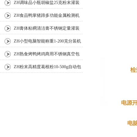
装机
ZH调味品小瓶胡椒盐25克粉末灌装
机
ZH食品鸭掌猪蹄多功能金属检测机
ZH膏体粘稠清洁膏不锈钢定量灌装
机厂家
ZH小型电脑智能称重1-200克分装机
ZH熟食烤鸭烤鸡商用不锈钢真空包
装机
ZH粉末高精度葛根粉10-500g自动包
装机