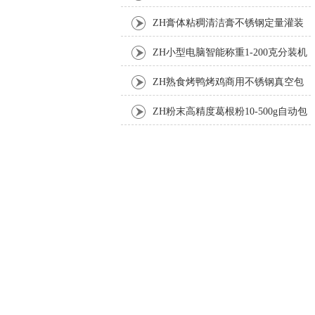
ZH膏体粘稠清洁膏不锈钢定量灌装
机厂家
ZH小型电脑智能称重1-200克分装机
ZH熟食烤鸭烤鸡商用不锈钢真空包
装机
ZH粉末高精度葛根粉10-500g自动包
装机