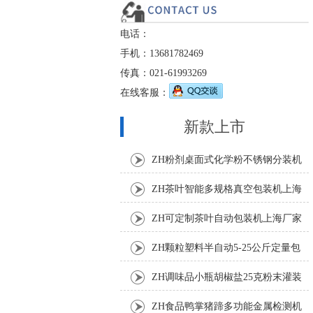
电话：
手机：13681782469
传真：021-61993269
在线客服：
新款上市
ZH粉剂桌面式化学粉不锈钢分装机
ZH茶叶智能多规格真空包装机上海
厂家
ZH可定制茶叶自动包装机上海厂家
ZH颗粒塑料半自动5-25公斤定量包
装机
ZH调味品小瓶胡椒盐25克粉末灌装
机
ZH食品鸭掌猪蹄多功能金属检测机