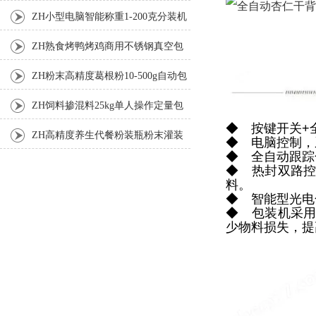
机厂家
ZH小型电脑智能称重1-200克分装机
ZH熟食烤鸭烤鸡商用不锈钢真空包
装机
ZH粉末高精度葛根粉10-500g自动包
装机
ZH饲料掺混料25kg单人操作定量包
◆ 按键开关+
装机
ZH高精度养生代餐粉装瓶粉末灌装
◆
电脑控制，
◆
全自动跟踪
机生产线
◆
热封双路
料。
◆
智能型光电
◆
包装机采
少物料损失，提