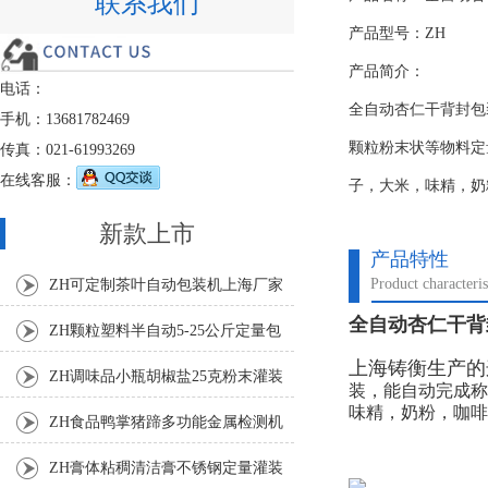
联系我们
产品型号：ZH
产品简介：
电话：
全自动杏仁干背封包
手机：13681782469
颗粒粉末状等物料定
传真：021-61993269
在线客服：
子，大米，味精，奶
新款上市
产品特性
Product characteris
ZH可定制茶叶自动包装机上海厂家
全自动杏仁干背封
ZH颗粒塑料半自动5-25公斤定量包
上海铸衡生产的
装机
ZH调味品小瓶胡椒盐25克粉末灌装
装，能自动完成称
味精，奶粉，咖啡
机
ZH食品鸭掌猪蹄多功能金属检测机
ZH膏体粘稠清洁膏不锈钢定量灌装