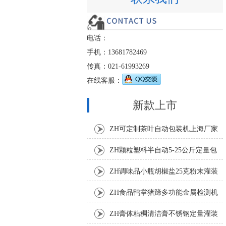
电话：
手机：13681782469
传真：021-61993269
在线客服：
新款上市
ZH可定制茶叶自动包装机上海厂家
ZH颗粒塑料半自动5-25公斤定量包
装机
ZH调味品小瓶胡椒盐25克粉末灌装
机
ZH食品鸭掌猪蹄多功能金属检测机
ZH膏体粘稠清洁膏不锈钢定量灌装