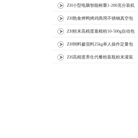
机厂家
ZH小型电脑智能称重1-200克分装机
ZH熟食烤鸭烤鸡商用不锈钢真空包
装机
ZH粉末高精度葛根粉10-500g自动包
装机
ZH饲料掺混料25kg单人操作定量包
装机
ZH高精度养生代餐粉装瓶粉末灌装
机生产线