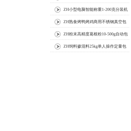
机厂家
ZH小型电脑智能称重1-200克分装机
ZH熟食烤鸭烤鸡商用不锈钢真空包
装机
ZH粉末高精度葛根粉10-500g自动包
装机
ZH饲料掺混料25kg单人操作定量包
装机