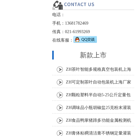
电话：
手机：13681782469
传真：021-61993269
在线客服：
新款上市
ZH茶叶智能多规格真空包装机上海
厂家
ZH可定制茶叶自动包装机上海厂家
ZH颗粒塑料半自动5-25公斤定量包
装机
ZH调味品小瓶胡椒盐25克粉末灌装
机
ZH食品鸭掌猪蹄多功能金属检测机
ZH膏体粘稠清洁膏不锈钢定量灌装