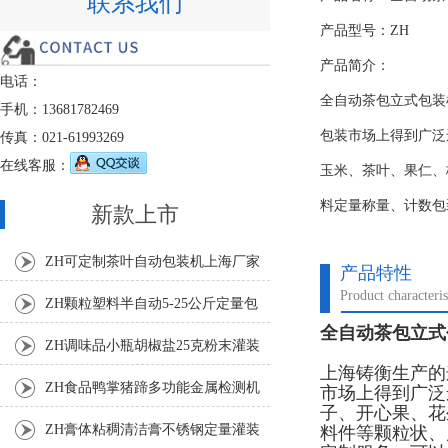
联系我们
产品型号：ZH
产品简介：
电话：
全自动茶包立式包装
手机：13681782469
包装市场上得到广泛
传真：021-61993269
在线客服：
玉米、茶叶、果仁、
料定量称量、计数包
新款上市
ZH可定制茶叶自动包装机上海厂家
产品特性
Product characteris
ZH颗粒塑料半自动5-25公斤定量包
全自动茶包立式
装机
ZH调味品小瓶胡椒盐25克粉末灌装
上海铸衡生产的
机
ZH食品鸭掌猪蹄多功能金属检测机
市场上得到广泛
子、开心果、花
ZH膏体粘稠清洁膏不锈钢定量灌装
料件等颗粒状、