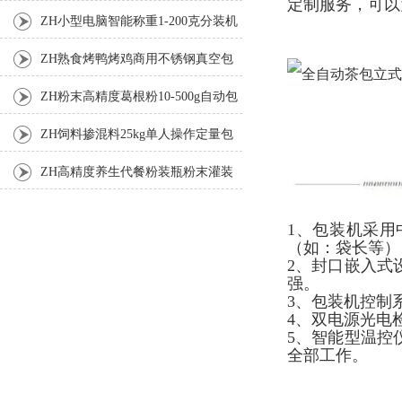
定制服务，可以
机厂家
ZH小型电脑智能称重1-200克分装机
ZH熟食烤鸭烤鸡商用不锈钢真空包
装机
ZH粉末高精度葛根粉10-500g自动包
装机
ZH饲料掺混料25kg单人操作定量包
装机
ZH高精度养生代餐粉装瓶粉末灌装
机生产线
1、包装机采
（如：袋长等）
2、封口嵌入式
强。
3、包装机控制
4、双电源光电
5、智能型温控
全部工作。