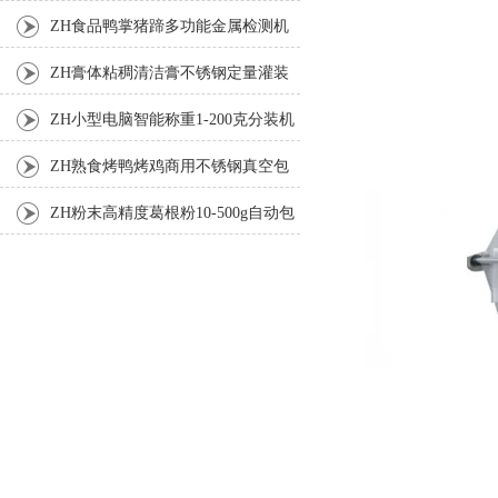
机
ZH食品鸭掌猪蹄多功能金属检测机
ZH膏体粘稠清洁膏不锈钢定量灌装
机厂家
ZH小型电脑智能称重1-200克分装机
ZH熟食烤鸭烤鸡商用不锈钢真空包
装机
ZH粉末高精度葛根粉10-500g自动包
装机