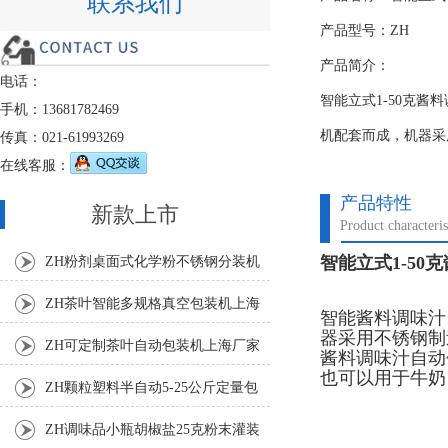
联系我们
产品型号：ZH
产品简介：
电话：
智能立式1-50克
手机：13681782469
机配套而成，机器采
传真：021-61993269
在线客服：
产品特性
新款上市
Product characteris
智能立式1-50
ZH粉剂桌面式化学粉不锈钢分装机
ZH茶叶智能多规格真空包装机上海
智能酱料调味汁
器采用不锈钢制
厂家
ZH可定制茶叶自动包装机上海厂家
酱料调味汁自动
也可以用于牛奶
ZH颗粒塑料半自动5-25公斤定量包
装机
ZH调味品小瓶胡椒盐25克粉末灌装