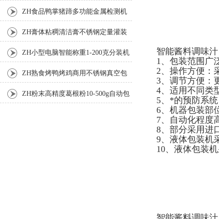
机
ZH食品鸭掌猪蹄多功能金属检测机
ZH膏体粘稠清洁膏不锈钢定量灌装
智能酱料调味汁
机厂家
ZH小型电脑智能称重1-200克分装机
1、包装范围广
2、操作方便：
ZH熟食烤鸭烤鸡商用不锈钢真空包
3、调节方便：
4、适用不同类
装机
ZH粉末高精度葛根粉10-500g自动包
5、*的预防系
6、机器包装部
装机
7、自动化程度
8、部分采用进
9、液体包装机
10、液体包装
智能酱料调味汁