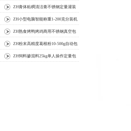
ZH膏体粘稠清洁膏不锈钢定量灌装
机厂家
ZH小型电脑智能称重1-200克分装机
ZH熟食烤鸭烤鸡商用不锈钢真空包
装机
ZH粉末高精度葛根粉10-500g自动包
装机
ZH饲料掺混料25kg单人操作定量包
装机