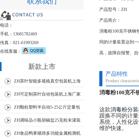
联系我们
产品型号：ZH
产品简介：
电话：
消毒粉100克不锈
手机：13681782469
同的计量装置达到一
传真：021-61993269
在线客服：
高，故障自报警、自
新款上市
产品特性
Product characteris
ZH茶叶智能多规格真空包装机上海
消毒粉100克
厂家
ZH可定制茶叶自动包装机上海厂家
ZH颗粒塑料半自动5-25公斤定量包
这款
消毒粉分装
跟换不同的计量
装机
ZH调味品小瓶胡椒盐25克粉末灌装
系统，人性化设
维护快速。
机
ZH食品鸭掌猪蹄多功能金属检测机