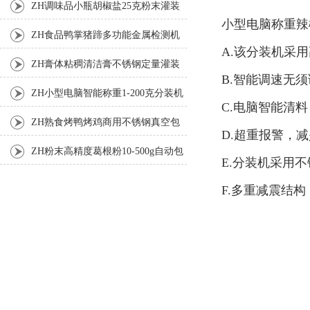
装机
ZH调味品小瓶胡椒盐25克粉末灌装
小型电脑称重辣
机
ZH食品鸭掌猪蹄多功能金属检测机
A.该分装机采
ZH膏体粘稠清洁膏不锈钢定量灌装
B.智能调速无
机厂家
ZH小型电脑智能称重1-200克分装机
C.电脑智能清
ZH熟食烤鸭烤鸡商用不锈钢真空包
D.超重报警，
装机
ZH粉末高精度葛根粉10-500g自动包
E.分装机采用
装机
F.多重减震结