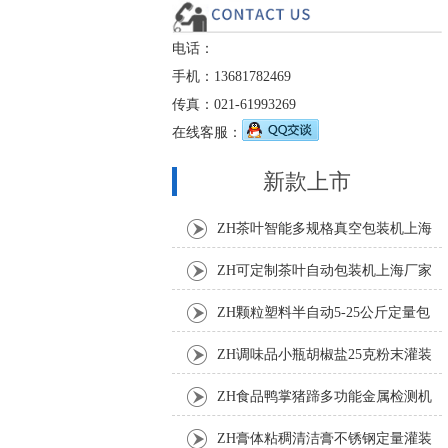
电话：
手机：13681782469
传真：021-61993269
在线客服：
新款上市
ZH茶叶智能多规格真空包装机上海
厂家
ZH可定制茶叶自动包装机上海厂家
ZH颗粒塑料半自动5-25公斤定量包
装机
ZH调味品小瓶胡椒盐25克粉末灌装
机
ZH食品鸭掌猪蹄多功能金属检测机
ZH膏体粘稠清洁膏不锈钢定量灌装