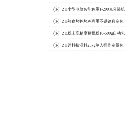
机厂家
ZH小型电脑智能称重1-200克分装机
ZH熟食烤鸭烤鸡商用不锈钢真空包
装机
ZH粉末高精度葛根粉10-500g自动包
装机
ZH饲料掺混料25kg单人操作定量包
装机