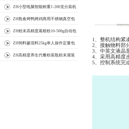
机厂家
ZH小型电脑智能称重1-200克分装机
ZH熟食烤鸭烤鸡商用不锈钢真空包
装机
ZH粉末高精度葛根粉10-500g自动包
1、整机结构紧
装机
ZH饲料掺混料25kg单人操作定量包
2、接触物料部
3、中英文液晶
装机
ZH高精度养生代餐粉装瓶粉末灌装
4、采用高精度
5、控制系统完
机生产线