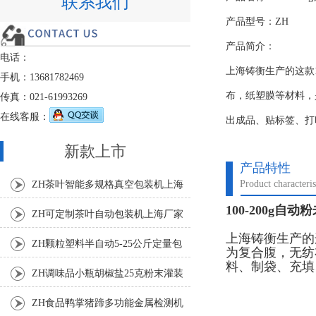
联系我们
产品型号：ZH
产品简介：
电话：
上海铸衡生产的这款
手机：13681782469
布，纸塑膜等材料，
传真：021-61993269
在线客服：
出成品、贴标签、打
新款上市
产品特性
Product characteris
ZH茶叶智能多规格真空包装机上海
100-200g自
厂家
ZH可定制茶叶自动包装机上海厂家
上海铸衡生产的
ZH颗粒塑料半自动5-25公斤定量包
为复合腹，无纺
料、制袋、充填
装机
ZH调味品小瓶胡椒盐25克粉末灌装
机
ZH食品鸭掌猪蹄多功能金属检测机