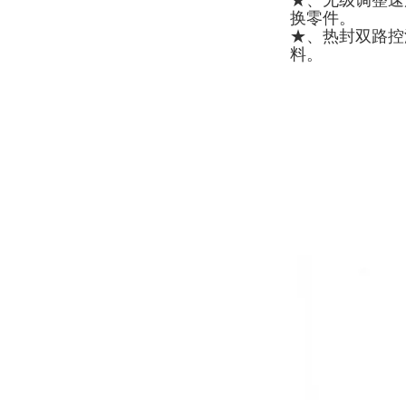
★、无级调整速
换零件。
★、热封双路控
料。