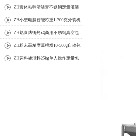
ZH膏体粘稠清洁膏不锈钢定量灌装
机厂家
ZH小型电脑智能称重1-200克分装机
ZH熟食烤鸭烤鸡商用不锈钢真空包
装机
ZH粉末高精度葛根粉10-500g自动包
装机
ZH饲料掺混料25kg单人操作定量包
装机