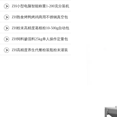
机厂家
ZH小型电脑智能称重1-200克分装机
ZH熟食烤鸭烤鸡商用不锈钢真空包
装机
ZH粉末高精度葛根粉10-500g自动包
装机
ZH饲料掺混料25kg单人操作定量包
装机
ZH高精度养生代餐粉装瓶粉末灌装
机生产线