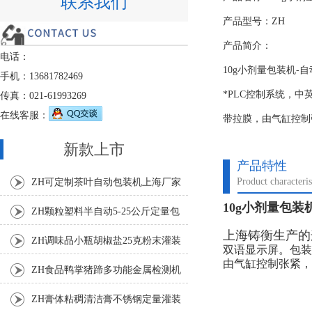
联系我们
产品型号：ZH
产品简介：
电话：
10g小剂量包装机
手机：13681782469
*PLC控制系统，
传真：021-61993269
在线客服：
带拉膜，由气缸控制
新款上市
产品特性
Product characteris
ZH可定制茶叶自动包装机上海厂家
10g小剂量包装
ZH颗粒塑料半自动5-25公斤定量包
上海铸衡生产的
装机
ZH调味品小瓶胡椒盐25克粉末灌装
双语显示屏。包装
由气缸控制张紧，
机
ZH食品鸭掌猪蹄多功能金属检测机
ZH膏体粘稠清洁膏不锈钢定量灌装