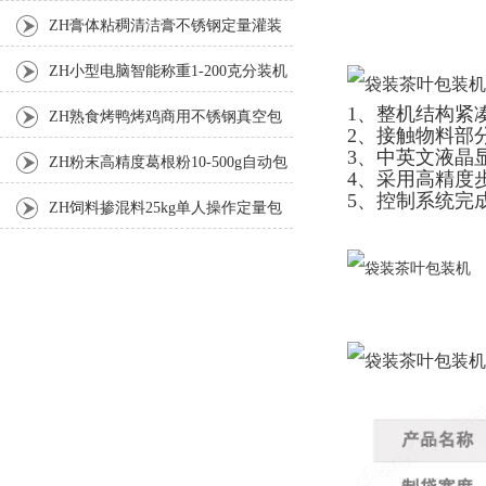
ZH膏体粘稠清洁膏不锈钢定量灌装
机厂家
ZH小型电脑智能称重1-200克分装机
1、整机结构紧
ZH熟食烤鸭烤鸡商用不锈钢真空包
2、接触物料部
3、中英文液晶
装机
ZH粉末高精度葛根粉10-500g自动包
4、采用高精度
5、控制系统完
装机
ZH饲料掺混料25kg单人操作定量包
装机