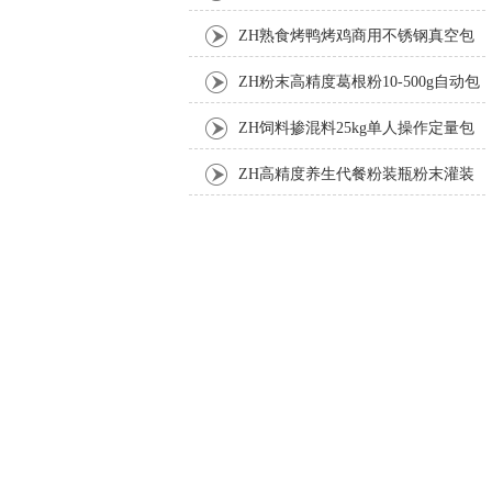
ZH熟食烤鸭烤鸡商用不锈钢真空包
装机
ZH粉末高精度葛根粉10-500g自动包
装机
ZH饲料掺混料25kg单人操作定量包
装机
ZH高精度养生代餐粉装瓶粉末灌装
机生产线