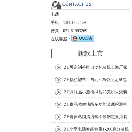
电话：
手机：13681782469
传真：021-61993269
在线客服：
新款上市
ZH可定制茶叶自动包装机上海厂家
ZH颗粒塑料半自动5-25公斤定量包
装机
ZH调味品小瓶胡椒盐25克粉末灌装
机
ZH食品鸭掌猪蹄多功能金属检测机
ZH膏体粘稠清洁膏不锈钢定量灌装
机厂家
ZH小型电脑智能称重1-200克分装机