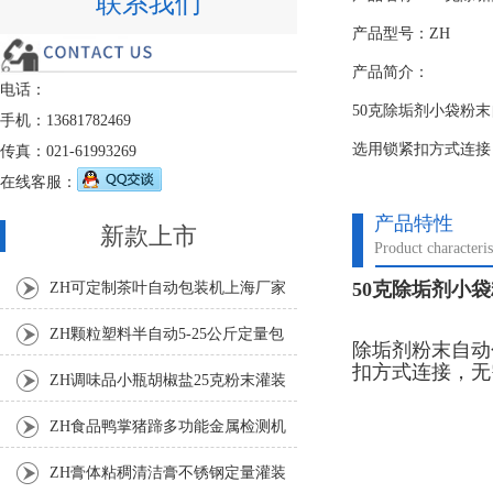
联系我们
产品型号：ZH
产品简介：
电话：
50克除垢剂小袋粉
手机：13681782469
选用锁紧扣方式连接
传真：021-61993269
在线客服：
产品特性
新款上市
Product characteris
50克除垢剂小
ZH可定制茶叶自动包装机上海厂家
ZH颗粒塑料半自动5-25公斤定量包
除垢剂粉末自动
扣方式连接，无
装机
ZH调味品小瓶胡椒盐25克粉末灌装
机
ZH食品鸭掌猪蹄多功能金属检测机
ZH膏体粘稠清洁膏不锈钢定量灌装