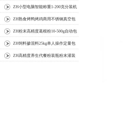
机厂家
ZH小型电脑智能称重1-200克分装机
ZH熟食烤鸭烤鸡商用不锈钢真空包
装机
ZH粉末高精度葛根粉10-500g自动包
装机
ZH饲料掺混料25kg单人操作定量包
装机
ZH高精度养生代餐粉装瓶粉末灌装
机生产线