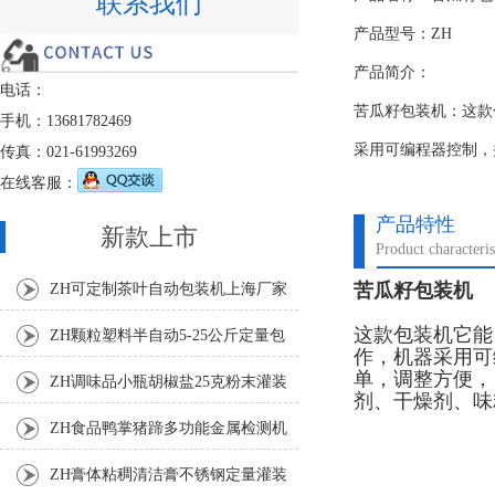
联系我们
产品型号：ZH
产品简介：
电话：
苦瓜籽包装机：这款
手机：13681782469
采用可编程器控制，
传真：021-61993269
在线客服：
产品特性
新款上市
Product characteris
苦瓜籽包装机
ZH可定制茶叶自动包装机上海厂家
这款包装机它能
ZH颗粒塑料半自动5-25公斤定量包
作，机器采用可
单，调整方便，
装机
ZH调味品小瓶胡椒盐25克粉末灌装
剂、干燥剂、味
机
ZH食品鸭掌猪蹄多功能金属检测机
ZH膏体粘稠清洁膏不锈钢定量灌装