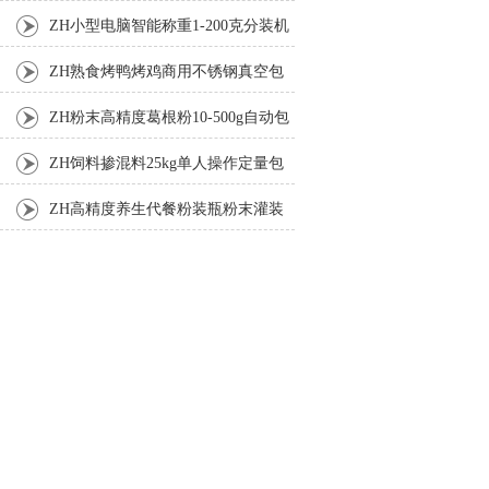
机厂家
ZH小型电脑智能称重1-200克分装机
ZH熟食烤鸭烤鸡商用不锈钢真空包
装机
ZH粉末高精度葛根粉10-500g自动包
装机
ZH饲料掺混料25kg单人操作定量包
装机
ZH高精度养生代餐粉装瓶粉末灌装
机生产线